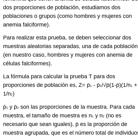
dos proporciones de población, estudiamos dos
poblaciones o grupos (como hombres y mujeres con
anemia falciforme).
Para realizar esta prueba, se deben seleccionar dos
muestras aleatorias separadas, una de cada población
(en nuestro caso, hombres y mujeres con anemia de
células falciformes).
La fórmula para calcular la prueba T para dos
proporciones de población es, Z= ṗ
- ṗ
/√ṗ(1-ṗ)(1/n
+
1
2
1
1/n
)
2
ṗ
y ṗ
son las proporciones de la muestra. Para cada
1
2
muestra, el tamaño de muestra es n
y n
(no es
1
2
necesario que sean iguales). ṗ es la proporción de
muestra agrupada, que es el número total de individuo