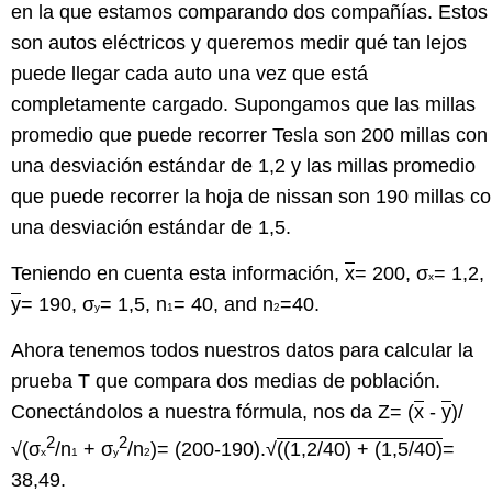
en la que estamos comparando dos compañías. Estos
son autos eléctricos y queremos medir qué tan lejos
puede llegar cada auto una vez que está
completamente cargado. Supongamos que las millas
promedio que puede recorrer Tesla son 200 millas con
una desviación estándar de 1,2 y las millas promedio
que puede recorrer la hoja de nissan son 190 millas c
una desviación estándar de 1,5.
Teniendo en cuenta esta información,
x
= 200, σ
= 1,2,
x
y
= 190, σ
= 1,5, n
= 40, and n
=40.
y
1
2
Ahora tenemos todos nuestros datos para calcular la
prueba T que compara dos medias de población.
Conectándolos a nuestra fórmula, nos da Z= (
x
-
y
)/
2
2
√(σ
/n
+ σ
/n
)= (200-190).√
((1,2/40) + (1,5/40)
=
x
1
y
2
38,49.