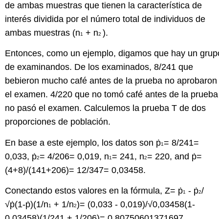
de ambas muestras que tienen la característica de
interés dividida por el número total de individuos de
ambas muestras (n
+ n
).
1
2
Entonces, como un ejemplo, digamos que hay un grup
de examinandos. De los examinados, 8/241 que
bebieron mucho café antes de la prueba no aprobaron
el examen. 4/220 que no tomó café antes de la prueba
no pasó el examen. Calculemos la prueba T de dos
proporciones de población.
En base a este ejemplo, los datos son ṗ
= 8/241=
1
0,033, ṗ
= 4/206= 0,019, n
= 241, n
= 220, and ṗ=
2
1
2
(4+8)/(141+206)= 12/347= 0,03458.
Conectando estos valores en la fórmula, Z= ṗ
- ṗ
/
1
2
√ṗ(1-ṗ)(1/n
+ 1/n
)= (0,033 - 0,019)/√0,03458(1-
1
2
0,03458)(1/241 + 1/206)= 0,80750601371697