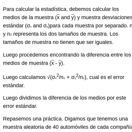
Para calcular la estadística, debemos calcular los
medios de la muestra (
x
and
y
) y muestra desviacione
estándar (σ
and σ
)para cada muestra por separado. 
x
y
y n
representa los dos tamaños de muestra. Los
2
tamaños de muestra no tienen que ser iguales.
Luego procedemos encontrando la diferencia entre los
medios de muestra (
x
-
y
).
2
2
Luego calculamos √(σ
/n
+ σ
/n
), cual es el error
x
1
y
2
estándar.
Luego dividimos la diferencia de los medios por este
error estándar.
Repasemos una práctica. Digamos que tenemos una
muestra aleatoria de 40 automóviles de cada compañí